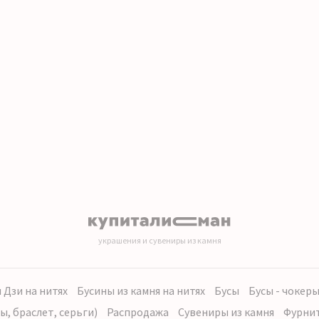
украшения и сувениры из камня
 Дзи на нитях
Бусины из камня на нитях
Бусы
Бусы - чокер
ы, браслет, серьги)
Распродажа
Сувениры из камня
Фурни