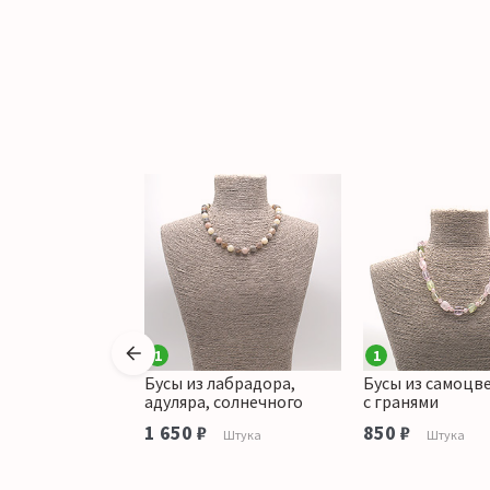
1
1
розового
Бусы из лабрадора,
Бусы из самоцв
варца цвет
адуляра, солнечного
с гранями
н,кварца цвет
1 650 ₽
850 ₽
Штука
Штука
аблетка
 18*13 мм
аличии