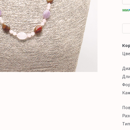
Кор
Цв
Ди
Дл
Фо
Кам
Пов
Раз
Тип