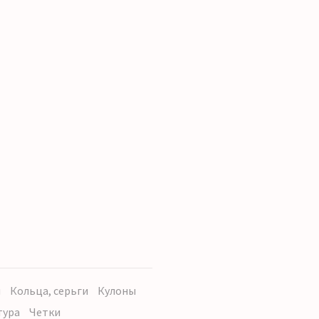
ы
Кольца, серьги
Кулоны
тура
Четки