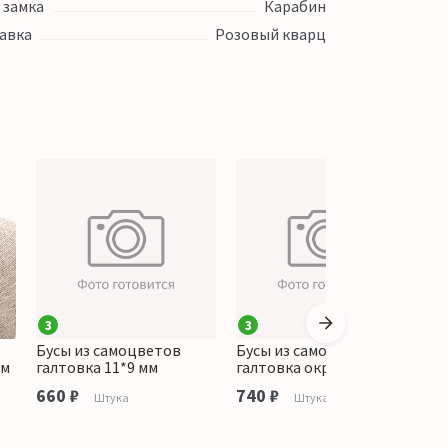
 замка
Карабин
авка
Розовый кварц
3
3
Бусы из самоцветов
Бусы из самоцветов
Б
мм
галтовка 11*9 мм
галтовка округлая 12 мм
п
660 ₽
740 ₽
н
Штука
Штука