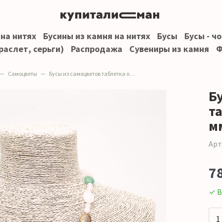
 на нитях
Бусины из камня на нитях
Бусы
Бусы - ч
раслет, серьги)
Распродажа
Сувениры из камня
Ф
Самоцветы
Бусы из самоцветов таблетка овальная 18*13 мм
Б
т
м
Арт
7
✓ В