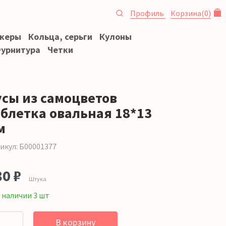
Профиль
Корзина
(
0
)
океры
Кольца, серьги
Кулоны
урнитура
Четки
усы из самоцветов
аблетка овальная 18*13
м
икул: Б00001377
80 ₽
Штука
 наличии 3 шт
В корзину