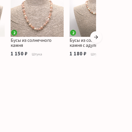
2
2
Бусы из солнечного
Бусы из солнечного
Б
камня
камня с адуляром 10мм
к
1 150 ₽
1 180 ₽
о
Штука
Штука