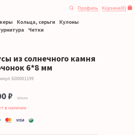
Профиль
Корзина
(
0
)
океры
Кольца, серьги
Кулоны
урнитура
Четки
усы из солнечного камня
очонок 6*8 мм
икул: Б00001199
00 ₽
Штука
ет в наличии