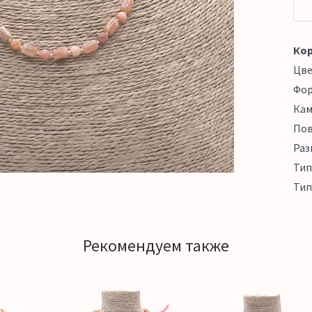
Кор
Цв
Фо
Кам
Пов
Раз
Тип
Тип
Рекомендуем также