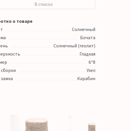
В список
отко о товаре
ет
Солнечный
рма
Бочата
ень
Солнечный (геолит)
ерхность
Гладкая
мер
6*8
 сборки
Узел
 замка
Карабин