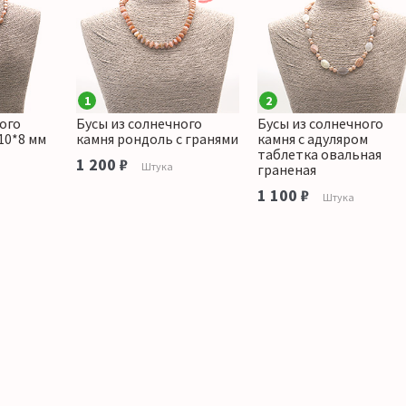
1
2
ого
Бусы из солнечного
Бусы из солнечного
10*8 мм
камня рондоль с гранями
камня с адуляром
таблетка овальная
1 200 ₽
Штука
граненая
1 100 ₽
Штука