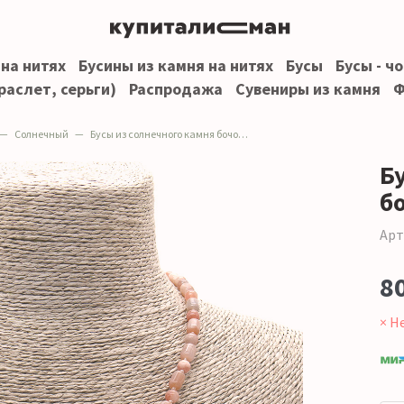
 на нитях
Бусины из камня на нитях
Бусы
Бусы - ч
раслет, серьги)
Распродажа
Сувениры из камня
Ф
Солнечный
Бусы из солнечного камня бочонок 6*8 мм
Б
б
Арт
8
× Н