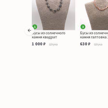
1
3
солнечного
Бусы из солнечного
Бусы из солнечн
р грань люкс
камня квадрат
камня галтовка 
аличии
1 000 ₽
630 ₽
Штука
Штука