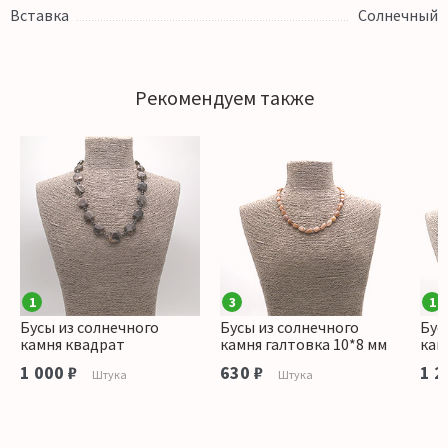
Вставка
Солнечный
Рекомендуем также
1
3
1
Бусы из солнечного
Бусы из солнечного
Бус
камня квадрат
камня галтовка 10*8 мм
кам
1 000 ₽
630 ₽
1 2
Штука
Штука