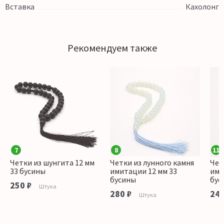
Вставка
Кахолонг
Рекомендуем также
7
8
11
Четки из шунгита 12 мм
Четки из лунного камня
Чет
33 бусины
имитации 12 мм 33
ими
бусины
бус
250 ₽
Штука
280 ₽
240
Штука