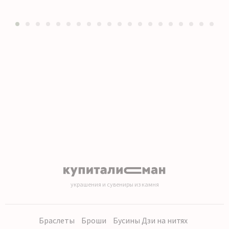
1
2
3
4
5
6
7
8
9
10
11
12
13
14
15
16
17
18
19
20
украшения и сувениры из камня
Браслеты
Броши
Бусины Дзи на нитях