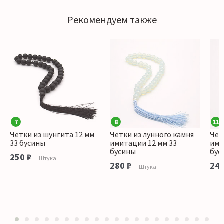
Рекомендуем также
7
8
11
Четки из шунгита 12 мм
Четки из лунного камня
Чет
33 бусины
имитации 12 мм 33
ими
бусины
бус
250 ₽
Штука
280 ₽
240
Штука