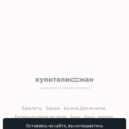
1
2
3
4
5
6
7
8
9
10
11
12
13
14
15
16
17
18
19
20
украшения и сувениры из камня
Браслеты
Броши
Бусины Дзи на нитях
Бусины из камня на нитях
Бусы
Бусы - чокеры
Кольца, серьги
Кулоны
Наборы (бусы, браслет, серьги)
Оставаясь на сайте, вы соглашаетесь