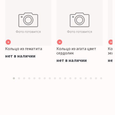
×
×
×
Кольцо из гематита
Кольцо из агата цвет
Кол
сердолик
зел
нет в наличии
нет в наличии
нет
1
2
3
4
5
6
7
8
9
10
11
12
13
14
15
16
17
18