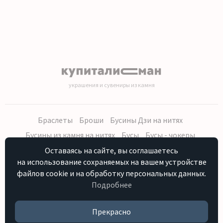
украшения и сувениры из камня
Браслеты
Броши
Бусины Дзи на нитях
Бусины из камня на нитях
Бусы
Бусы - чокеры
Кольца, серьги
Кулоны
Наборы (бусы, браслет, серьги)
Оставаясь на сайте, вы соглашаетесь
на использование сохраняемых на вашем устройстве
Распродажа
Сувениры из камня
Фурнитура
Четки
файлов cookie и на обработку персональных данных.
Подробнее
Персональные данные
Контакты
Как купить
Отзывы о нас
HostCMS
Прекрасно