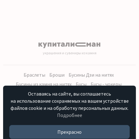
украшения и сувениры из камня
Браслеты
Броши
Бусины Дзи на нитях
Бусины из камня на нитях
Бусы
Бусы - чокеры
Кольца, серьги
Кулоны
Наборы (бусы, браслет, серьги)
Оставаясь на сайте, вы соглашаетесь
на использование сохраняемых на вашем устройстве
Распродажа
Сувениры из камня
Фурнитура
Четки
файлов cookie и на обработку персональных данных.
Подробнее
Персональные данные
Контакты
Как купить
Отзывы о нас
HostCMS
Прекрасно