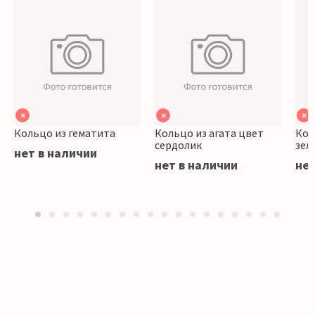
×
×
×
Кольцо из гематита
Кольцо из агата цвет
Кол
сердолик
зел
нет в наличии
нет в наличии
нет
1
2
3
4
5
6
7
8
9
10
11
12
13
14
15
16
17
18