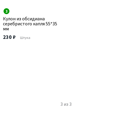
3
Кулон из обсидиана
серебристого капля 55*35
мм
230 ₽
Штука
3
из
3