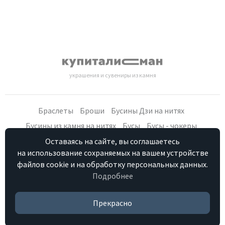
украшения и сувениры из камня
Браслеты
Броши
Бусины Дзи на нитях
Бусины из камня на нитях
Бусы
Бусы - чокеры
Кольца, серьги
Кулоны
Наборы (бусы, браслет, серьги)
Оставаясь на сайте, вы соглашаетесь
на использование сохраняемых на вашем устройстве
Распродажа
Сувениры из камня
Фурнитура
Четки
файлов cookie и на обработку персональных данных.
Подробнее
Персональные данные
Контакты
Как купить
Отзывы о нас
HostCMS
Прекрасно