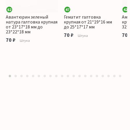
62
47
42
Авантюрин зеленый
Гематит галтовка
Аме
натура галтовка крупная
крупная от 21*19*16 мм
кру
от 23*17*18 мм до
до 25*17*17 мм
32*
23*22*18 мм
70 ₽
70 
Штука
70 ₽
Штука
1
2
3
4
5
6
7
8
9
10
11
12
13
14
15
16
17
18
19
20