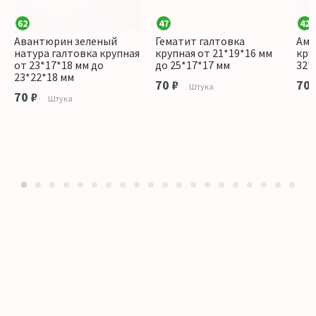
62
47
42
Авантюрин зеленый
Гематит галтовка
Аме
натура галтовка крупная
крупная от 21*19*16 мм
кру
от 23*17*18 мм до
до 25*17*17 мм
32*
23*22*18 мм
70 ₽
70 
Штука
70 ₽
Штука
1
2
3
4
5
6
7
8
9
10
11
12
13
14
15
16
17
18
19
20