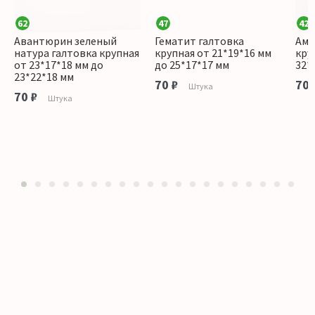
62
47
42
Авантюрин зеленый
Гематит галтовка
Аме
натура галтовка крупная
крупная от 21*19*16 мм
кру
от 23*17*18 мм до
до 25*17*17 мм
32*
23*22*18 мм
70 ₽
70 
Штука
70 ₽
Штука
1
2
3
4
5
6
7
8
9
10
11
12
13
14
15
16
17
18
19
20