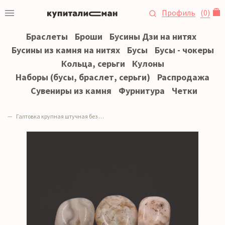
Профиль
(
0
)
Браслеты
Броши
Бусины Дзи на нитях
Бусины из камня на нитях
Бусы
Бусы - чокеры
Кольца, серьги
Кулоны
Наборы (бусы, браслет, серьги)
Распродажа
Сувениры из камня
Фурнитура
Четки
Галтовка крупная штучная без отверстия