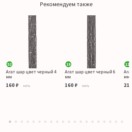
Рекомендуем также
52
19
126
Агат шар цвет черный 4
Агат шар цвет черный 6
Ага
мм
мм
мм
160 ₽
160 ₽
215
нить
нить
1
2
3
4
5
6
7
8
9
10
11
12
13
14
15
16
17
18
19
20