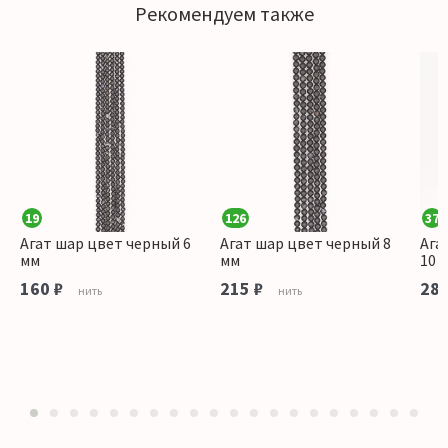
Рекомендуем также
19
126
37
Агат шар цвет черный 6
Агат шар цвет черный 8
Ага
мм
мм
10 
160 ₽
215 ₽
280
нить
нить
1
2
3
4
5
6
7
8
9
10
11
12
13
14
15
16
17
18
19
20