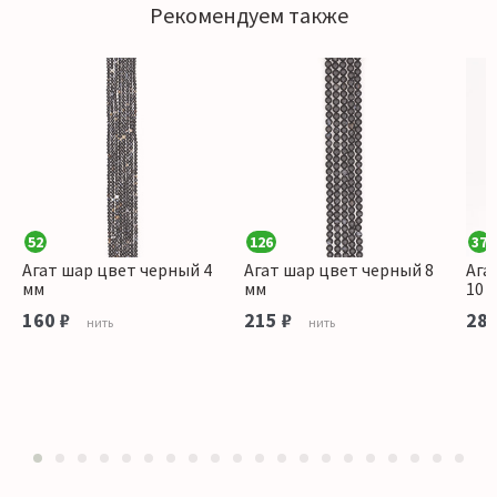
Рекомендуем также
52
126
37
Агат шар цвет черный 4
Агат шар цвет черный 8
Ага
мм
мм
10 
160 ₽
215 ₽
280
нить
нить
1
2
3
4
5
6
7
8
9
10
11
12
13
14
15
16
17
18
19
20