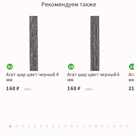
Рекомендуем также
52
19
126
Агат шар цвет черный 4
Агат шар цвет черный 6
Ага
мм
мм
мм
160 ₽
160 ₽
215
нить
нить
1
2
3
4
5
6
7
8
9
10
11
12
13
14
15
16
17
18
19
20