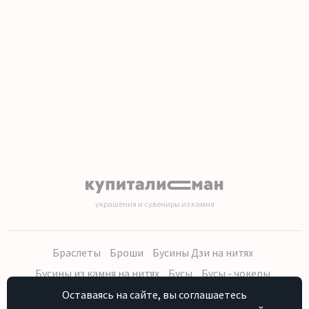
украшения и сувениры из камня
Браслеты
Броши
Бусины Дзи на нитях
Бусины из камня на нитях
Бусы
Бусы - чокеры
Кольца, серьги
Кулоны
Наборы (бусы, браслет, серьги)
Оставаясь на сайте, вы соглашаетесь