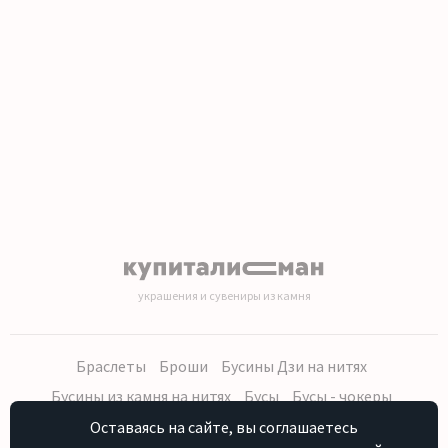
украшения и сувениры из камня
Браслеты
Броши
Бусины Дзи на нитях
Бусины из камня на нитях
Бусы
Бусы - чокеры
Кольца, серьги
Кулоны
Наборы (бусы, браслет, серьги)
Оставаясь на сайте, вы соглашаетесь