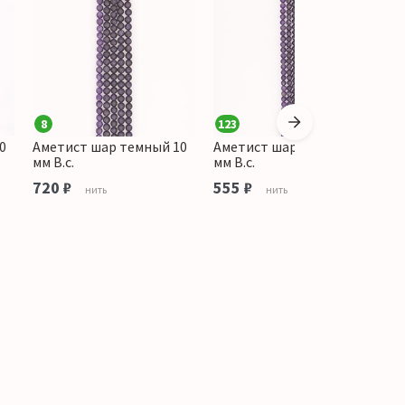
8
123
1
0
Аметист шар темный 10
Аметист шар темный 8
А
мм В.с.
мм В.с.
м
720 ₽
555 ₽
3
нить
нить