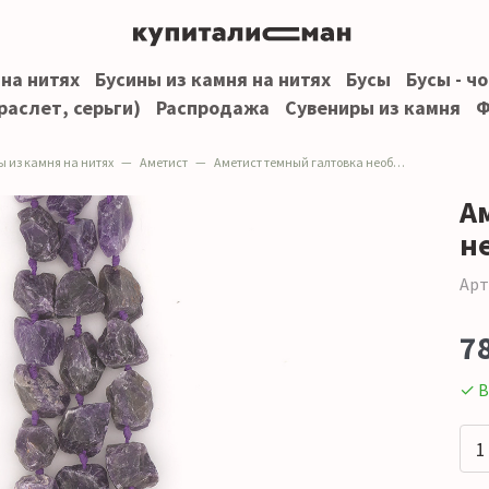
 на нитях
Бусины из камня на нитях
Бусы
Бусы - ч
раслет, серьги)
Распродажа
Сувениры из камня
Ф
ы из камня на нитях
Аметист
Аметист темный галтовка необработанная 22*28 мм
А
н
Арт
7
✓ В