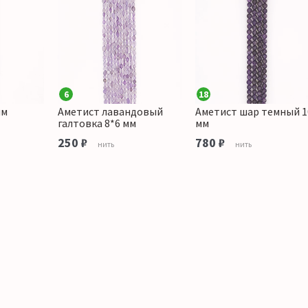
6
18
мм
Аметист лавандовый
Аметист шар темный 1
галтовка 8*6 мм
мм
250 ₽
780 ₽
нить
нить