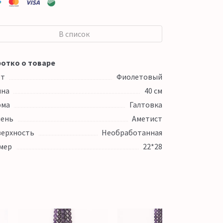
В список
отко о товаре
ет
Фиолетовый
ина
40 см
рма
Галтовка
ень
Аметист
ерхность
Необработанная
мер
22*28