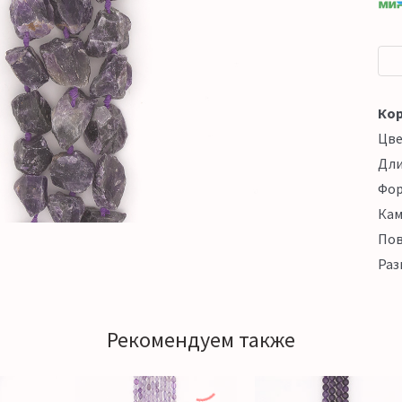
Кор
Цв
Дл
Фо
Кам
Пов
Раз
Рекомендуем также