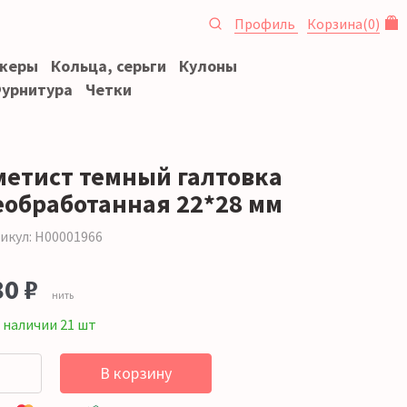
Профиль
Корзина
(
0
)
океры
Кольца, серьги
Кулоны
урнитура
Четки
метист темный галтовка
еобработанная 22*28 мм
икул: Н00001966
80 ₽
нить
 наличии 21 шт
В корзину