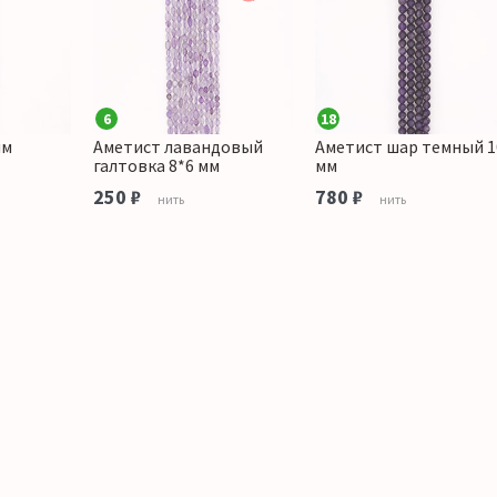
6
18
мм
Аметист лавандовый
Аметист шар темный 1
галтовка 8*6 мм
мм
250 ₽
780 ₽
нить
нить