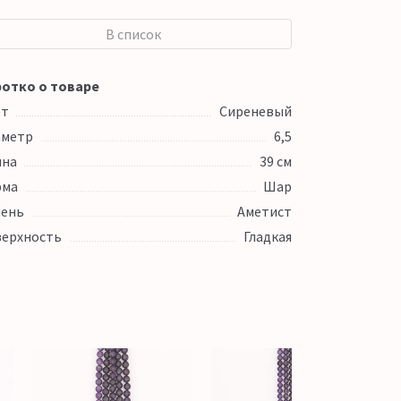
В список
отко о товаре
ет
Сиреневый
аметр
6,5
ина
39 см
рма
Шар
ень
Аметист
ерхность
Гладкая