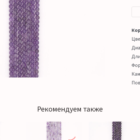
Кор
Цв
Ди
Дл
Фо
Кам
Пов
Рекомендуем также