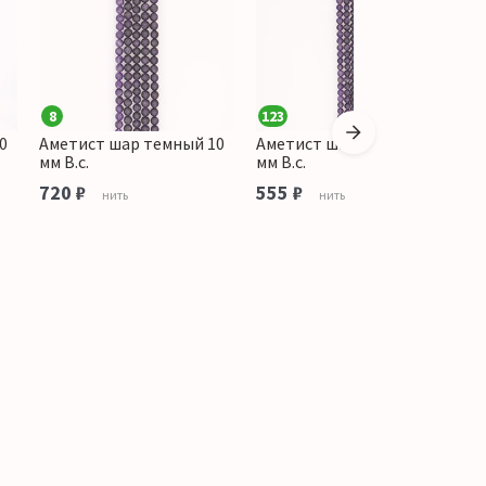
8
123
1
0
Аметист шар темный 10
Аметист шар темный 8
А
мм В.с.
мм В.с.
м
720 ₽
555 ₽
3
нить
нить