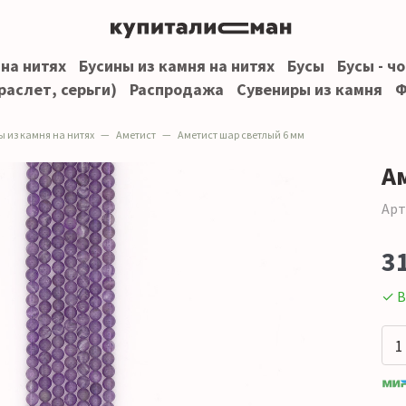
 на нитях
Бусины из камня на нитях
Бусы
Бусы - ч
раслет, серьги)
Распродажа
Сувениры из камня
Ф
ы из камня на нитях
Аметист
Аметист шар светлый 6 мм
А
Арт
3
✓ В