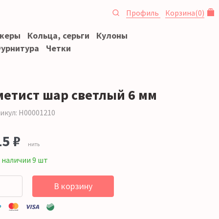
Профиль
Корзина
(
0
)
океры
Кольца, серьги
Кулоны
урнитура
Четки
метист шар светлый 6 мм
икул: Н00001210
15 ₽
нить
 наличии 9 шт
В корзину