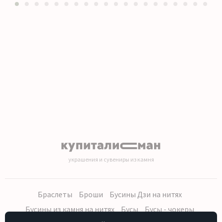
1
2
3
4
5
6
7
8
9
10
11
12
13
14
15
16
17
18
19
20
украшения и сувениры из камня
Браслеты
Броши
Бусины Дзи на нитях
Бусины из камня на нитях
Бусы
Бусы - чокеры