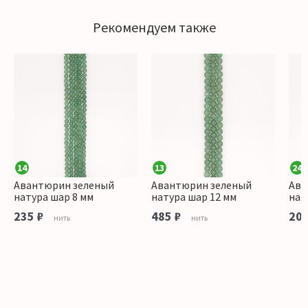
Рекомендуем также
14
13
24
Авантюрин зеленый
Авантюрин зеленый
Ава
натура шар 8 мм
натура шар 12 мм
нат
235 ₽
485 ₽
200
нить
нить