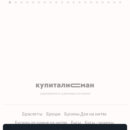
1
2
3
4
5
6
7
8
9
10
11
12
13
14
15
16
17
18
19
20
украшения и сувениры из камня
Браслеты
Броши
Бусины Дзи на нитях
Бусины из камня на нитях
Бусы
Бусы - чокеры