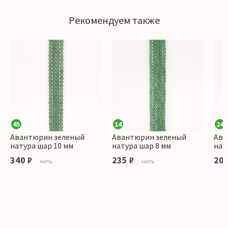
Рекомендуем также
45
14
24
Авантюрин зеленый
Авантюрин зеленый
Ава
натура шар 10 мм
натура шар 8 мм
нат
340 ₽
235 ₽
200
нить
нить