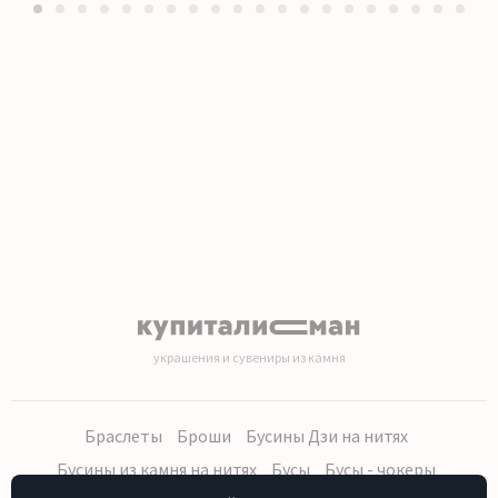
1
2
3
4
5
6
7
8
9
10
11
12
13
14
15
16
17
18
19
20
украшения и сувениры из камня
Браслеты
Броши
Бусины Дзи на нитях
Бусины из камня на нитях
Бусы
Бусы - чокеры