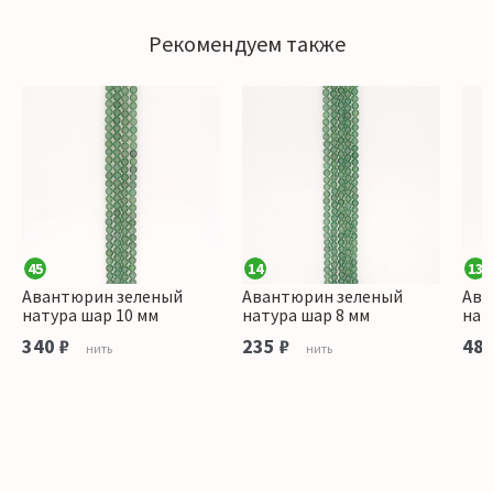
Рекомендуем также
45
14
13
Авантюрин зеленый
Авантюрин зеленый
Ава
натура шар 10 мм
натура шар 8 мм
нат
340 ₽
235 ₽
485
нить
нить