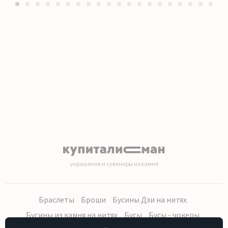
1
2
3
4
5
6
7
8
9
10
11
12
13
14
15
16
17
18
19
20
украшения и сувениры из камня
Браслеты
Броши
Бусины Дзи на нитях
Бусины из камня на нитях
Бусы
Бусы - чокеры