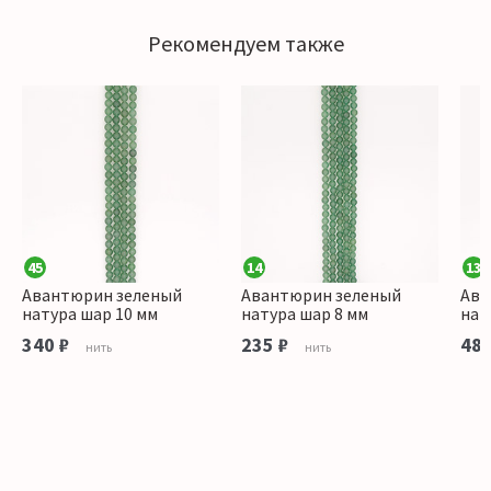
Рекомендуем также
45
14
13
Авантюрин зеленый
Авантюрин зеленый
Ава
натура шар 10 мм
натура шар 8 мм
нат
340 ₽
235 ₽
485
нить
нить