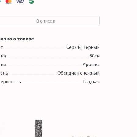
В список
отко о товаре
ет
Серый, Черный
ина
80см
рма
Крошка
ень
Обсидиан снежный
ерхность
Гладкая