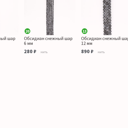
20
13
ный шар
Обсидиан снежный шар
Обсидиан снежный ша
6 мм
12 мм
280 ₽
890 ₽
нить
нить