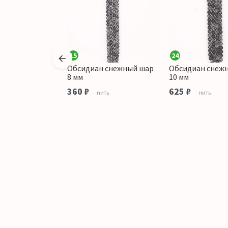
15
24
н снежный
Обсидиан снежный шар
Обсидиан снеж
 прямоугольная
8 мм
10 мм
360 ₽
625 ₽
нить
нить
аличии