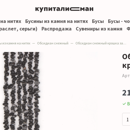
 на нитях
Бусины из камня на нитях
Бусы
Бусы - ч
раслет, серьги)
Распродажа
Сувениры из камня
Ф
ы из камня на нитях
Обсидиан снежный
Обсидиан снежный крошка закругленая
О
к
Арт
2
✓ В