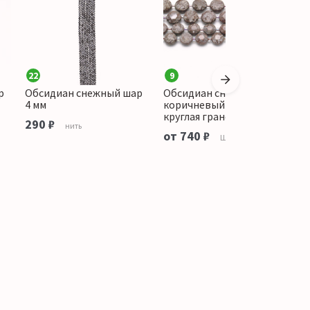
22
9
1
р
Обсидиан снежный шар
Обсидиан снежный
О
4 мм
коричневый таблетка
г
круглая граненая
290 ₽
3
нить
от 740 ₽
Штука