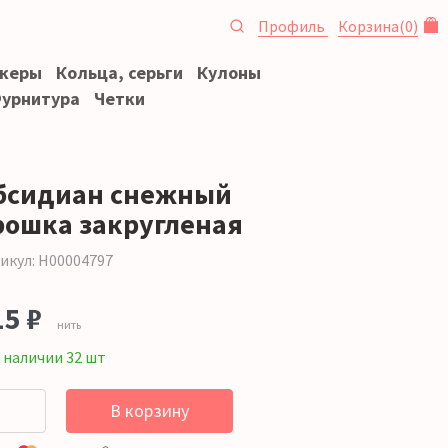
Профиль
Корзина
(
0
)
океры
Кольца, серьги
Кулоны
урнитура
Четки
бсидиан снежный
рошка закругленая
икул: Н00004797
15 ₽
нить
 наличии 32 шт
В корзину