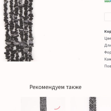
Кор
Цв
Дл
Фо
Кам
Пов
Рекомендуем также