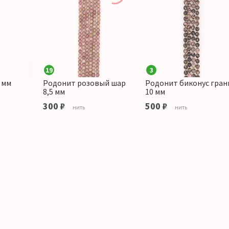
19
3
 мм
Родонит розовый шар
Родонит биконус гран
8,5 мм
10 мм
300 ₽
500 ₽
нить
нить