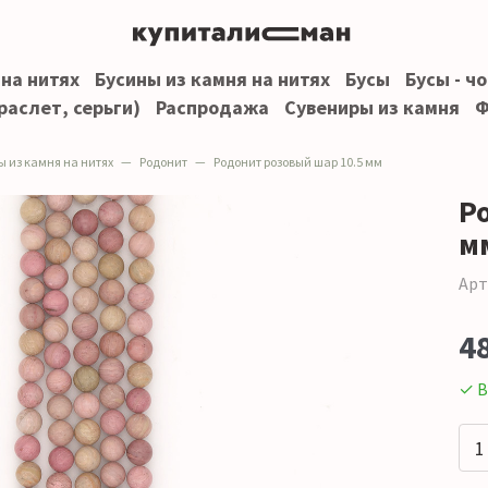
 на нитях
Бусины из камня на нитях
Бусы
Бусы - ч
раслет, серьги)
Распродажа
Сувениры из камня
Ф
ы из камня на нитях
Родонит
Родонит розовый шар 10.5 мм
Р
м
Арт
4
✓ В