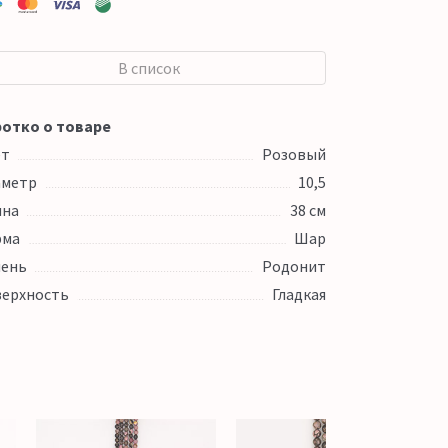
В список
отко о товаре
ет
Розовый
аметр
10,5
ина
38 см
рма
Шар
ень
Родонит
ерхность
Гладкая