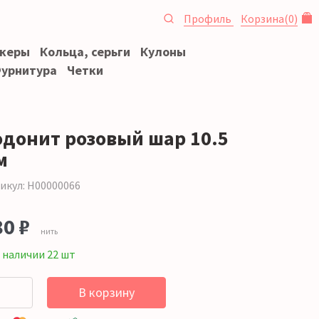
Профиль
Корзина
(
0
)
океры
Кольца, серьги
Кулоны
урнитура
Четки
одонит розовый шар 10.5
м
икул: Н00000066
80 ₽
нить
 наличии 22 шт
В корзину