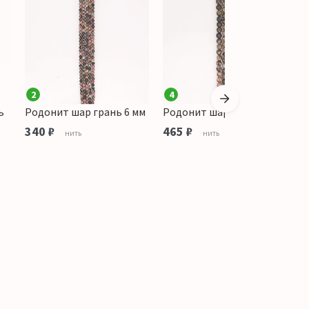
2
4
1
ь
Родонит шар грань 6 мм
Родонит шар 12 мм
Р
м
340 ₽
465 ₽
нить
нить
2