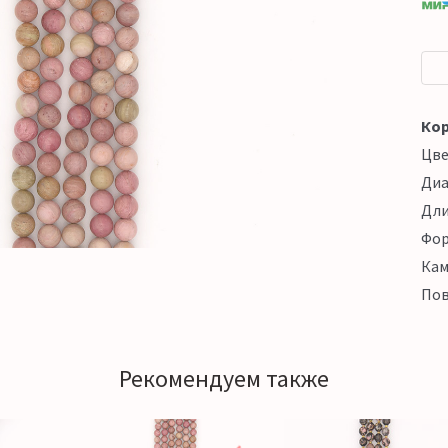
Кор
Цв
Ди
Дл
Фо
Кам
Пов
Рекомендуем также