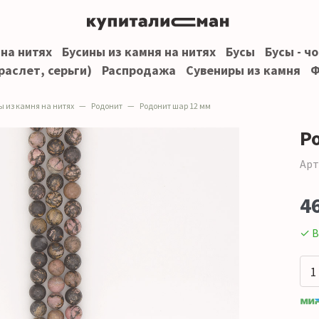
 на нитях
Бусины из камня на нитях
Бусы
Бусы - ч
раслет, серьги)
Распродажа
Сувениры из камня
Ф
ы из камня на нитях
Родонит
Родонит шар 12 мм
Р
Арт
4
✓ В