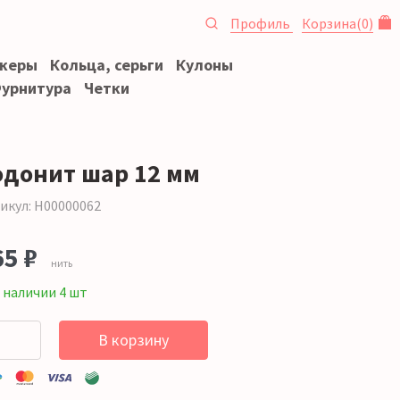
Профиль
Корзина
(
0
)
океры
Кольца, серьги
Кулоны
урнитура
Четки
одонит шар 12 мм
икул: Н00000062
65 ₽
нить
 наличии 4 шт
В корзину