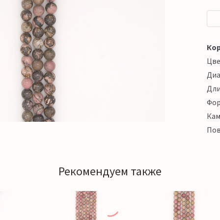
Кор
Цв
Ди
Дл
Фо
Кам
Пов
Рекомендуем также