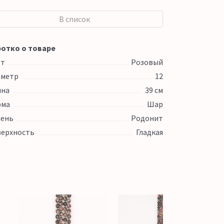
В список
отко о товаре
ет
Розовый
аметр
12
ина
39 см
рма
Шар
ень
Родонит
ерхность
Гладкая