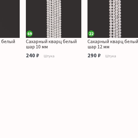
69
22
 белый
Сахарный кварц белый
Сахарный кварц белы
шар 10 мм
шар 12 мм
240 ₽
290 ₽
Штука
Штука