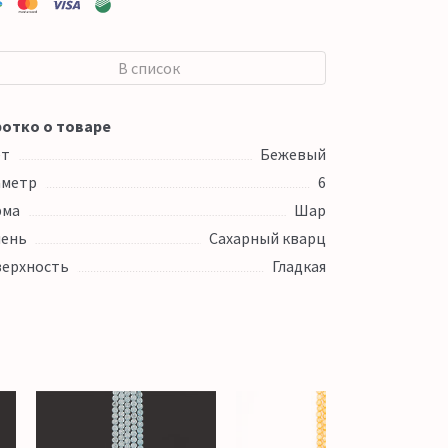
В список
отко о товаре
ет
Бежевый
аметр
6
рма
Шар
ень
Сахарный кварц
ерхность
Гладкая