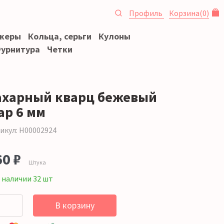
Профиль
Корзина
(
0
)
океры
Кольца, серьги
Кулоны
урнитура
Четки
ахарный кварц бежевый
ар 6 мм
икул: Н00002924
60 ₽
Штука
 наличии 32 шт
В корзину