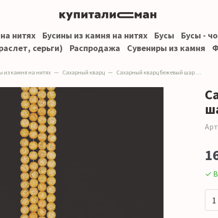
 на нитях
Бусины из камня на нитях
Бусы
Бусы - ч
раслет, серьги)
Распродажа
Сувениры из камня
Ф
ы из камня на нитях
Сахарный кварц
Сахарный кварц бежевый шар 6 мм
С
ш
Арт
1
✓ В