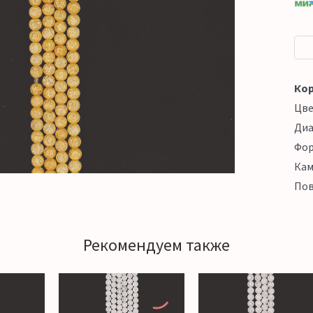
Кор
Цв
Ди
Фо
Кам
Пов
Рекомендуем также