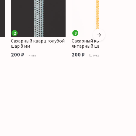
2
8
3
й
Сахарный кварц голубой
Сахарный кварц
С
шар 8 мм
янтарный шар 8 мм
ш
200 ₽
200 ₽
2
нить
Штука