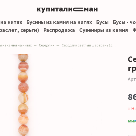
 на нитях
Бусины из камня на нитях
Бусы
Бусы - ч
раслет, серьги)
Распродажа
Сувениры из камня
Ф
ы из камня на нитях
Сердолик
Сердолик светлый шар грань 16 мм
С
г
Арт
8
× Н