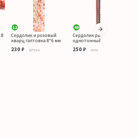
12
49
2
 8
Сердолик и розовый
Сердолик рыжий
С
кварц галтовка 8*6 мм
однотонный шар 8 мм
ш
230 ₽
250 ₽
1
Штука
нить