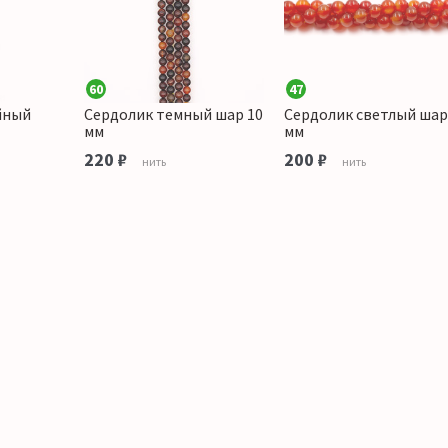
60
47
йный
Сердолик темный шар 10
Сердолик светлый шар
мм
мм
220 ₽
200 ₽
нить
нить