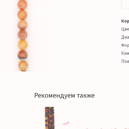
Кор
Цв
Ди
Фо
Кам
Пов
Рекомендуем также