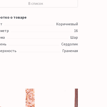
В список
отко о товаре
ет
Коричневый
аметр
16
рма
Шар
ень
Сердолик
ерхность
Граненая