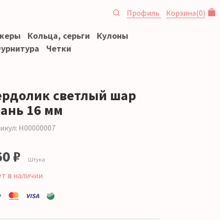
Профиль
Корзина
(
0
)
океры
Кольца, серьги
Кулоны
урнитура
Четки
ердолик светлый шар
рань 16 мм
икул: Н00000007
60 ₽
Штука
ет в наличии