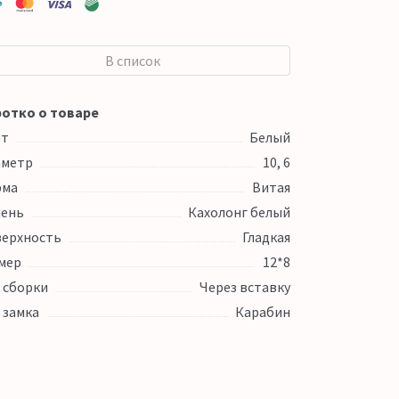
В список
отко о товаре
ет
Белый
аметр
10, 6
рма
Витая
ень
Кахолонг белый
ерхность
Гладкая
мер
12*8
 сборки
Через вставку
 замка
Карабин