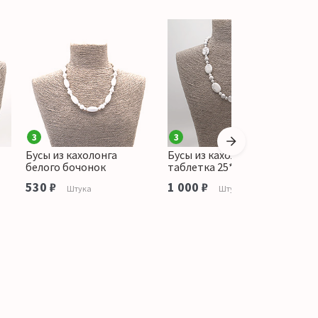
3
3
Бусы из кахолонга
Бусы из кахолонга
Б
белого бочонок
таблетка 25*18 мм
п
530 ₽
1 000 ₽
6
Штука
Штука