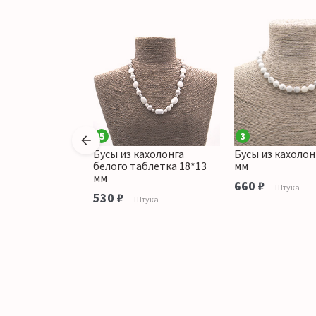
5
3
кахолонга
Бусы из кахолонга
Бусы из кахолон
0 мм шар
белого таблетка 18*13
мм
мм
аличии
660 ₽
Штука
530 ₽
Штука