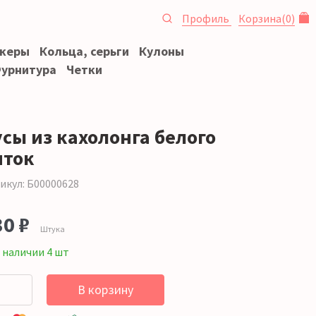
Профиль
Корзина
(
0
)
океры
Кольца, серьги
Кулоны
урнитура
Четки
усы из кахолонга белого
иток
икул: Б00000628
30 ₽
Штука
 наличии 4 шт
В корзину