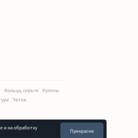
ы
Кольца, серьги
Кулоны
тура
Четки
e и на обработку
Прекрасно