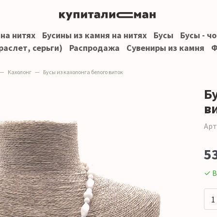
 на нитях
Бусины из камня на нитях
Бусы
Бусы - ч
раслет, серьги)
Распродажа
Сувениры из камня
Ф
Кахолонг
Бусы из кахолонга белого виток
Б
в
Арт
5
✓ В