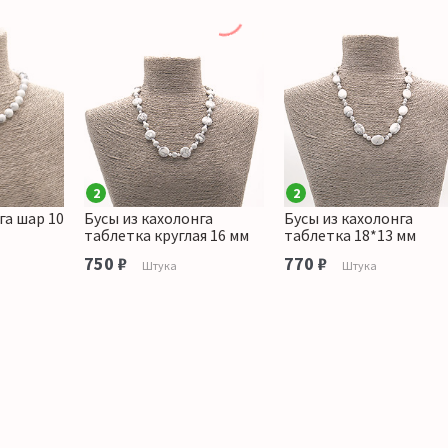
2
2
га шар 10
Бусы из кахолонга
Бусы из кахолонга
таблетка круглая 16 мм
таблетка 18*13 мм
750 ₽
770 ₽
Штука
Штука