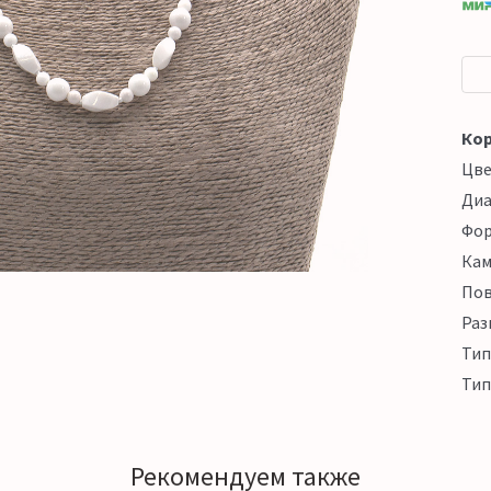
Кор
Цв
Ди
Фо
Кам
Пов
Раз
Тип
Тип
Рекомендуем также