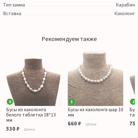
Тип замка
Карабин
Вставка
Кахолонг
Рекомендуем также
5
3
2
Бусы из кахолонга
Бусы из кахолонга шар 10
Бус
белого таблетка 18*13
мм
таб
мм
660 ₽
750
Штука
530 ₽
Штука