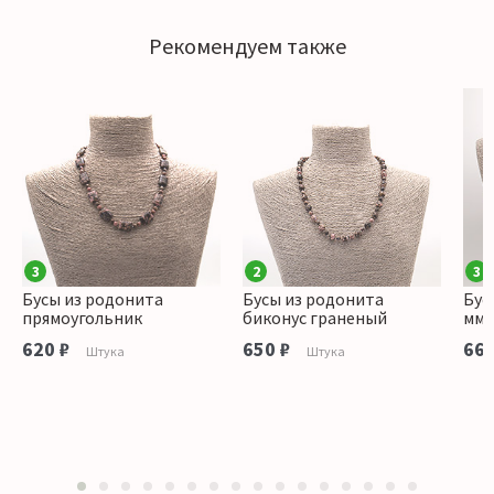
Рекомендуем также
3
2
3
Бусы из родонита
Бусы из родонита
Бус
прямоугольник
биконус граненый
мм
620 ₽
650 ₽
660
Штука
Штука