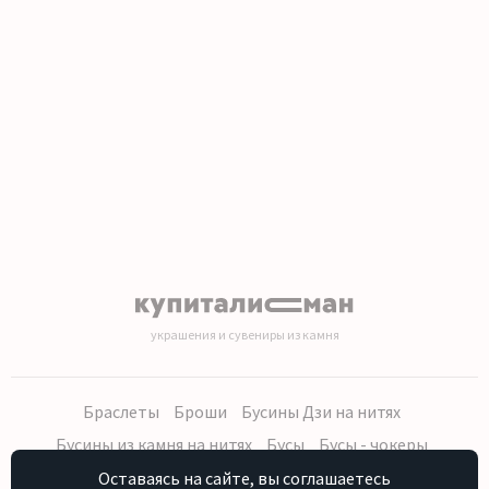
1
2
3
4
5
6
7
8
9
10
11
12
13
14
15
16
украшения и сувениры из камня
Браслеты
Броши
Бусины Дзи на нитях
Бусины из камня на нитях
Бусы
Бусы - чокеры
Кольца, серьги
Кулоны
Наборы (бусы, браслет, серьги)
Оставаясь на сайте, вы соглашаетесь