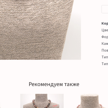
Кор
Цв
Фо
Кам
Пов
Тип
Тип
Рекомендуем также