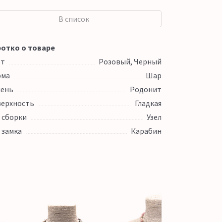
В список
отко о товаре
ет
Розовый, Черный
рма
Шар
ень
Родонит
ерхность
Гладкая
 сборки
Узел
 замка
Карабин