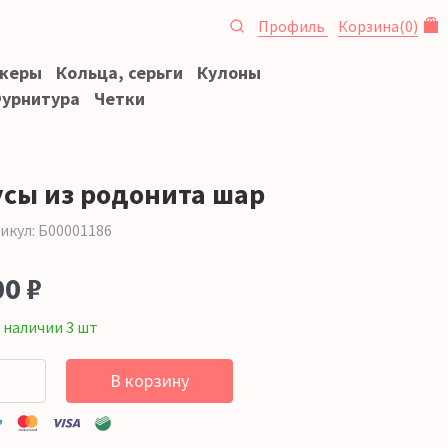
Профиль
Корзина
(
0
)
океры
Кольца, серьги
Кулоны
урнитура
Четки
усы из родонита шар
икул: Б00001186
00 ₽
 наличии 3 шт
В корзину