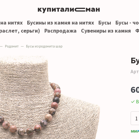
 на нитях
Бусины из камня на нитях
Бусы
Бусы - ч
раслет, серьги)
Распродажа
Сувениры из камня
Ф
Родонит
Бусы из родонита шар
Б
Арт
6
✓ В