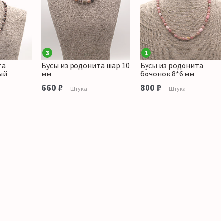
3
1
та
Бусы из родонита шар 10
Бусы из родонита
ый
мм
бочонок 8*6 мм
660 ₽
800 ₽
Штука
Штука