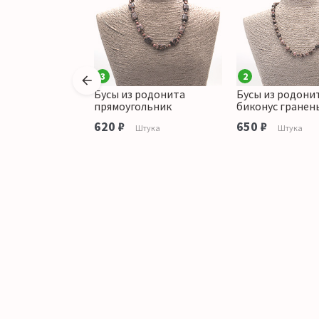
3
2
родонита
Бусы из родонита
Бусы из родони
 шар мелкая
прямоугольник
биконус гранен
мм
620 ₽
650 ₽
Штука
Штука
аличии