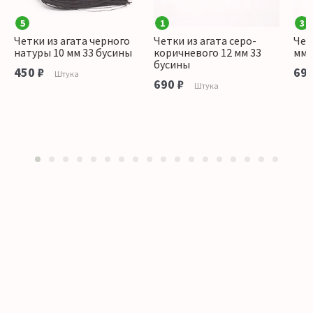
5
1
3
Четки из агата черного
Четки из агата серо-
Чет
натуры 10 мм 33 бусины
коричневого 12 мм 33
мм 
бусины
450 ₽
690
Штука
690 ₽
Штука
1
2
3
4
5
6
7
8
9
10
11
12
13
14
15
16
17
18