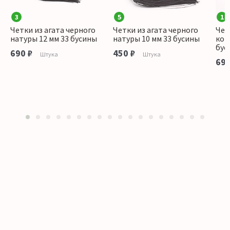
3
5
1
Четки из агата черного
Четки из агата черного
Чет
натуры 12 мм 33 бусины
натуры 10 мм 33 бусины
кор
бус
690 ₽
450 ₽
Штука
Штука
690
1
2
3
4
5
6
7
8
9
10
11
12
13
14
15
16
17
18