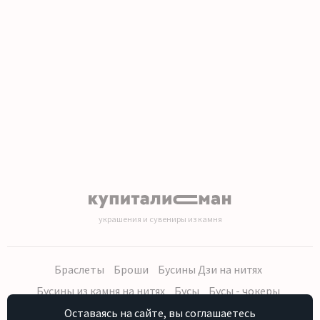
1
2
3
4
украшения и сувениры из камня
Браслеты
Броши
Бусины Дзи на нитях
Бусины из камня на нитях
Бусы
Бусы - чокеры
Кольца, серьги
Кулоны
Наборы (бусы, браслет, серьги)
Оставаясь на сайте, вы соглашаетесь