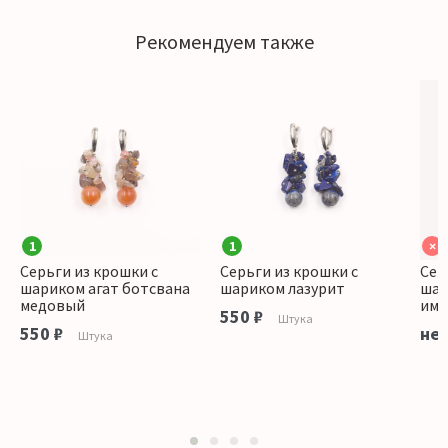
Рекомендуем также
1
1
×
Серьги из крошки с
Серьги из крошки с
Сер
шариком агат ботсвана
шариком лазурит
шар
медовый
ими
550 ₽
Штука
550 ₽
нет
Штука