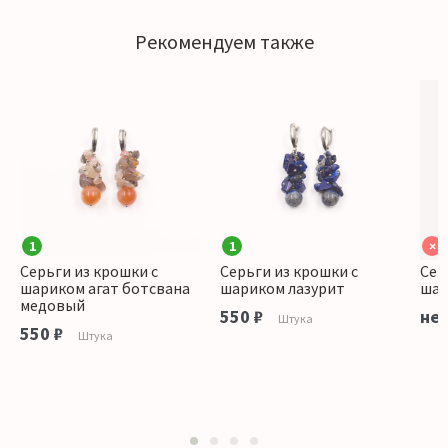
Рекомендуем также
1
1
×
Серьги из крошки с
Серьги из крошки с
Сер
шариком агат ботсвана
шариком лазурит
шар
медовый
550 ₽
нет
Штука
550 ₽
Штука