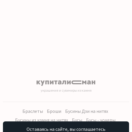
1
2
3
4
украшения и сувениры из камня
Браслеты
Броши
Бусины Дзи на нитях
Бусины из камня на нитях
Бусы
Бусы - чокеры
Кольца, серьги
Кулоны
Наборы (бусы, браслет, серьги)
Оставаясь на сайте, вы соглашаетесь