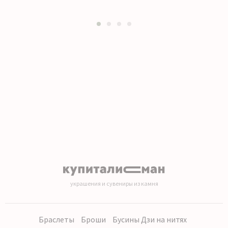
1
2
3
4
украшения и сувениры из камня
Браслеты
Броши
Бусины Дзи на нитях