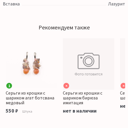
Вставка
Лазурит
Рекомендуем также
1
×
×
Серьги из крошки с
Серьги из крошки с
Сер
шариком агат ботсвана
шариком бирюза
шар
медовый
имитация
нет
550 ₽
нет в наличии
Штука