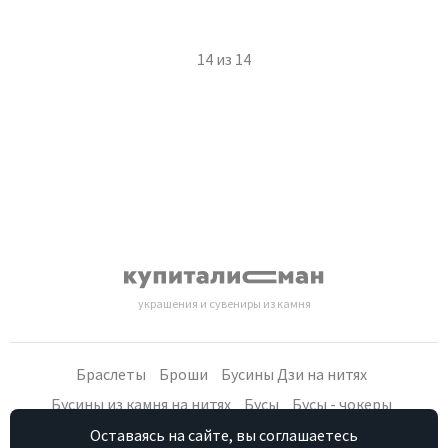
14
из
14
украшения и сувениры из камня
Браслеты
Броши
Бусины Дзи на нитях
Бусины из камня на нитях
Бусы
Бусы - чокеры
Кольца, серьги
Кулоны
Наборы (бусы, браслет, серьги)
Оставаясь на сайте, вы соглашаетесь