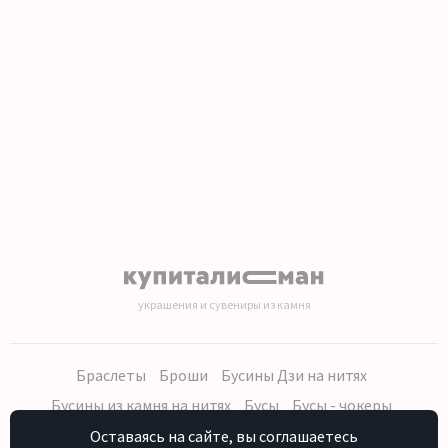
1
2
3
4
5
6
7
8
9
10
11
12
13
14
15
16
17
18
19
20
украшения и сувениры из камня
Браслеты
Броши
Бусины Дзи на нитях
Бусины из камня на нитях
Бусы
Бусы - чокеры
Кольца, серьги
Кулоны
Наборы (бусы, браслет, серьги)
Оставаясь на сайте, вы соглашаетесь