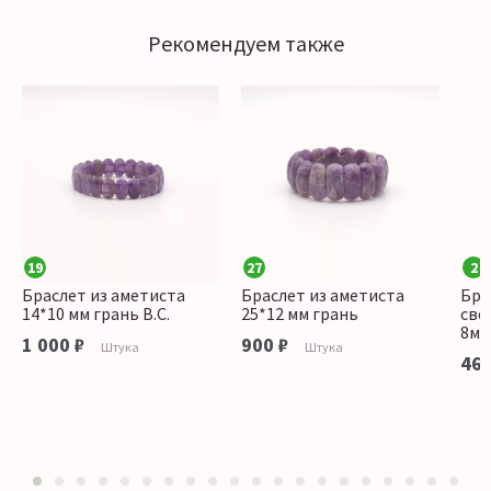
Рекомендуем также
19
27
2
Браслет из аметиста
Браслет из аметиста
Бра
14*10 мм грань В.С.
25*12 мм грань
све
8мм
1 000 ₽
900 ₽
Штука
Штука
460