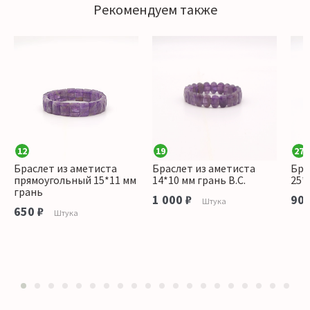
Рекомендуем также
12
19
27
Браслет из аметиста
Браслет из аметиста
Бра
прямоугольный 15*11 мм
14*10 мм грань В.С.
25*
грань
1 000 ₽
900
Штука
650 ₽
Штука
1
2
3
4
5
6
7
8
9
10
11
12
13
14
15
16
17
18
19
20