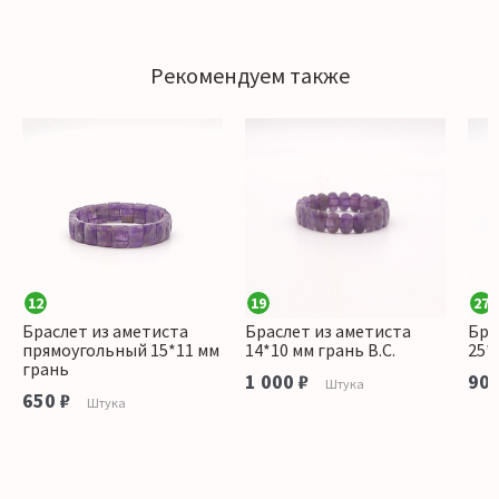
Рекомендуем также
12
19
27
Браслет из аметиста
Браслет из аметиста
Бра
прямоугольный 15*11 мм
14*10 мм грань В.С.
25*
грань
1 000 ₽
900
Штука
650 ₽
Штука