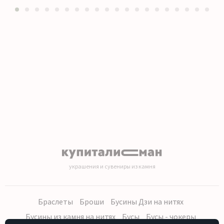
1
2
3
4
5
6
7
8
9
10
11
12
13
14
15
16
17
18
19
20
украшения и сувениры из камня
Браслеты
Броши
Бусины Дзи на нитях
Бусины из камня на нитях
Бусы
Бусы - чокеры