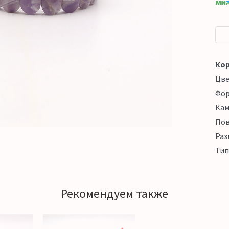
Кор
Цв
Фо
Кам
Пов
Раз
Тип
Рекомендуем также