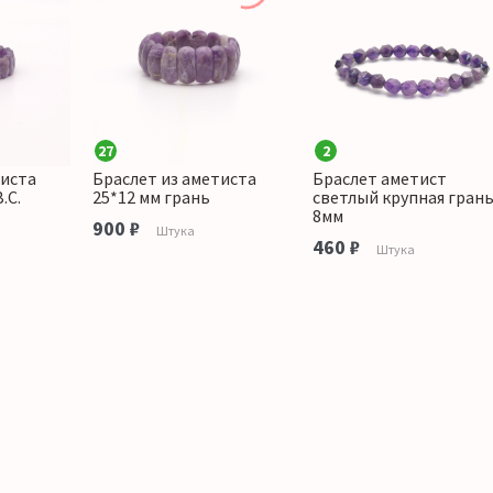
27
2
тиста
Браслет из аметиста
Браслет аметист
.С.
25*12 мм грань
светлый крупная гран
8мм
900 ₽
Штука
460 ₽
Штука