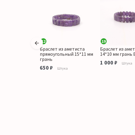
12
19
из аметиста
Браслет из аметиста
Браслет из аме
овальный 14*10
прямоугольный 15*11 мм
14*10 мм грань В
грань
1 000 ₽
Штука
650 ₽
тука
Штука