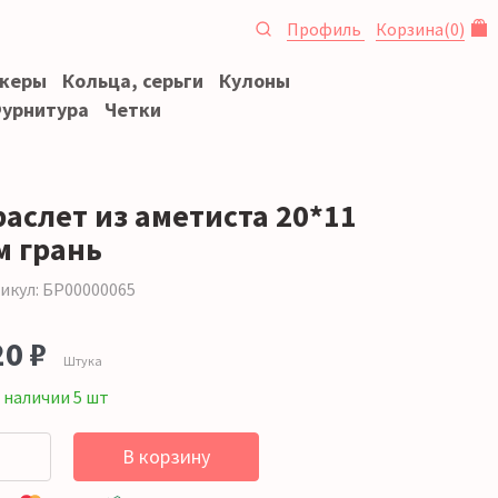
Профиль
Корзина
(
0
)
океры
Кольца, серьги
Кулоны
урнитура
Четки
раслет из аметиста 20*11
м грань
икул: БР00000065
20 ₽
Штука
 наличии 5 шт
В корзину