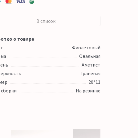
В список
отко о товаре
ет
Фиолетовый
рма
Овальная
ень
Аметист
ерхность
Граненая
мер
20*11
 сборки
На резинке