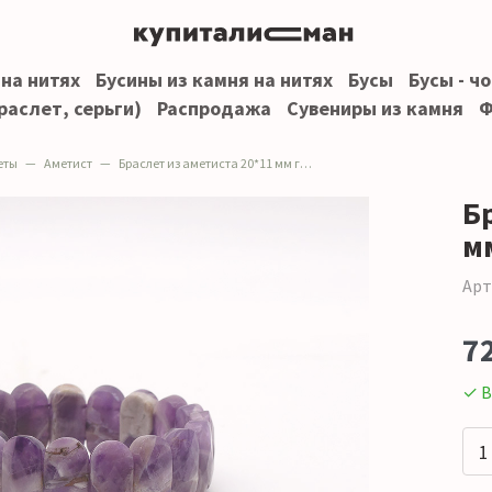
 на нитях
Бусины из камня на нитях
Бусы
Бусы - ч
раслет, серьги)
Распродажа
Сувениры из камня
Ф
еты
Аметист
Браслет из аметиста 20*11 мм грань
Б
м
Арт
7
✓ В