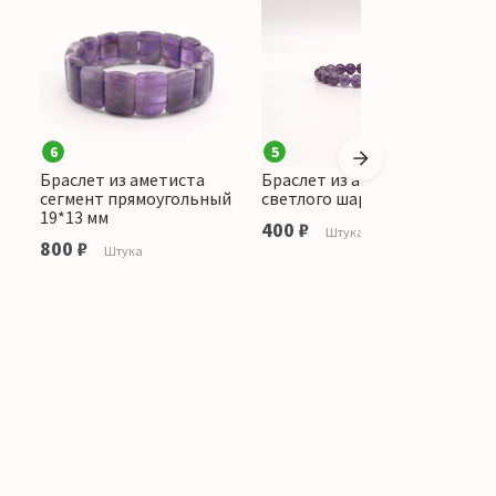
6
5
Браслет из аметиста
Браслет из аметиста
Б
ь
сегмент прямоугольный
светлого шар 10 мм
с
19*13 мм
400 ₽
1
Штука
800 ₽
Штука