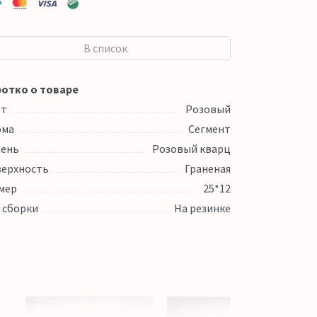
В список
отко о товаре
ет
Розовый
рма
Сегмент
ень
Розовый кварц
ерхность
Граненая
мер
25*12
 сборки
На резинке