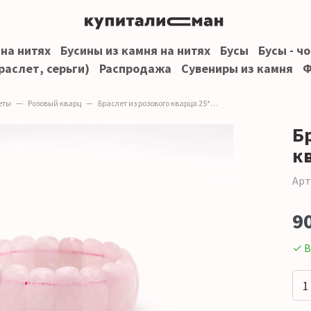
 на нитях
Бусины из камня на нитях
Бусы
Бусы - ч
раслет, серьги)
Распродажа
Сувениры из камня
Ф
еты
Розовый кварц
Браслет из розового кварца 25*12 мм грань
Б
к
Арт
9
✓ В