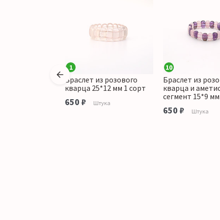
1
10
из розового
Браслет из розового
Браслет из роз
 аметиста
кварца 25*12 мм 1 сорт
кварца и амети
15*12 мм грань
сегмент 15*9 мм
650 ₽
Штука
650 ₽
тука
Штука