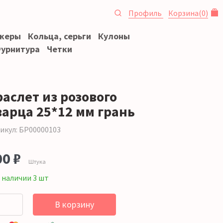
Профиль
Корзина
(
0
)
океры
Кольца, серьги
Кулоны
урнитура
Четки
раслет из розового
варца 25*12 мм грань
икул: БР00000103
00 ₽
Штука
 наличии 3 шт
В корзину