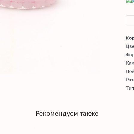
Кор
Цв
Фо
Кам
Пов
Раз
Тип
Рекомендуем также