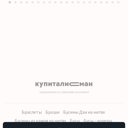
1
2
3
4
5
6
7
8
9
10
11
12
13
14
15
16
17
18
19
20
украшения и сувениры из камня
Браслеты
Броши
Бусины Дзи на нитях
Бусины из камня на нитях
Бусы
Бусы - чокеры