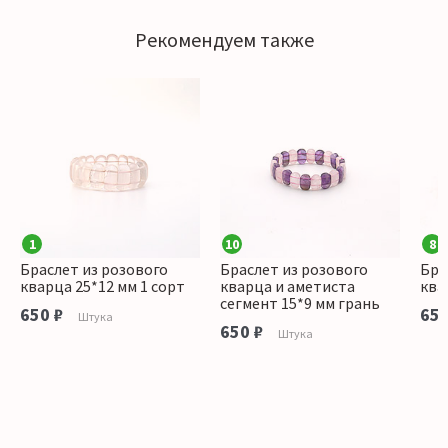
Рекомендуем также
1
10
8
Браслет из розового
Браслет из розового
Бра
кварца 25*12 мм 1 сорт
кварца и аметиста
ква
сегмент 15*9 мм грань
650 ₽
650
Штука
650 ₽
Штука