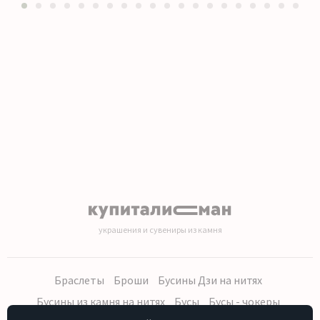
1
2
3
4
5
6
7
8
9
10
11
12
13
14
15
16
17
18
19
20
украшения и сувениры из камня
Браслеты
Броши
Бусины Дзи на нитях
Бусины из камня на нитях
Бусы
Бусы - чокеры