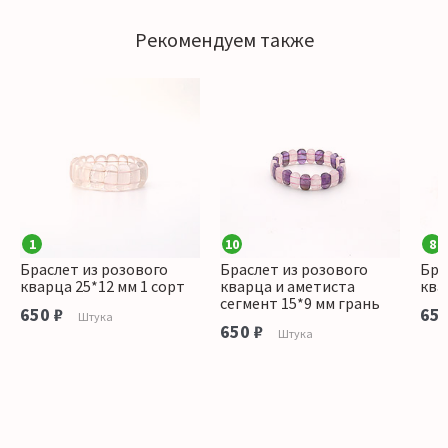
Рекомендуем также
1
10
8
Браслет из розового
Браслет из розового
Бра
кварца 25*12 мм 1 сорт
кварца и аметиста
ква
сегмент 15*9 мм грань
650 ₽
650
Штука
650 ₽
Штука