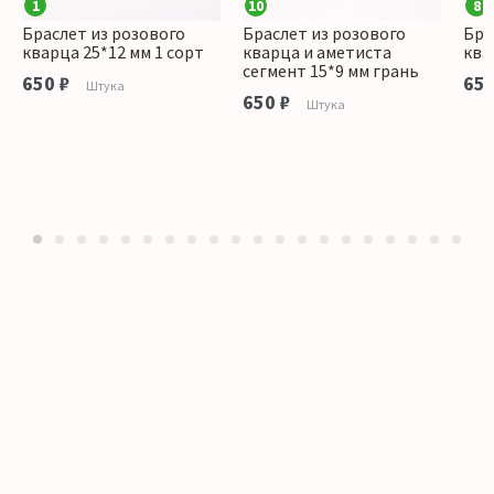
1
10
8
Браслет из розового
Браслет из розового
Бра
кварца 25*12 мм 1 сорт
кварца и аметиста
ква
сегмент 15*9 мм грань
650 ₽
650
Штука
650 ₽
Штука
1
2
3
4
5
6
7
8
9
10
11
12
13
14
15
16
17
18
19
20