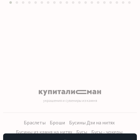
1
2
3
4
5
6
7
8
9
10
11
12
13
14
15
16
17
18
19
20
украшения и сувениры из камня
Браслеты
Броши
Бусины Дзи на нитях
Бусины из камня на нитях
Бусы
Бусы - чокеры