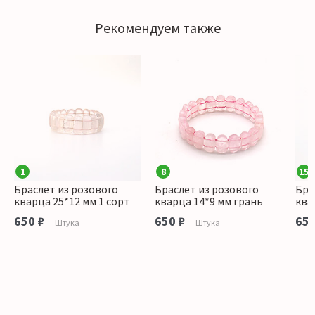
Рекомендуем также
1
8
15
Браслет из розового
Браслет из розового
Бра
кварца 25*12 мм 1 сорт
кварца 14*9 мм грань
ква
650 ₽
650 ₽
650
Штука
Штука