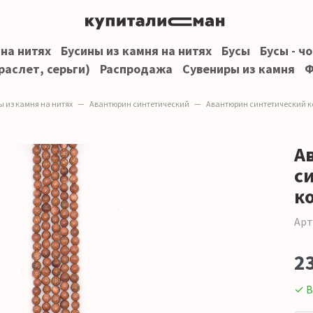
 на нитях
Бусины из камня на нитях
Бусы
Бусы - ч
раслет, серьги)
Распродажа
Сувениры из камня
Ф
ы из камня на нитях
Авантюрин синтетический
Авантюрин синтетический коричне
А
с
к
Арт
2
✓ В