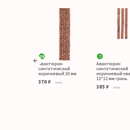
19
7
ин
Авантюрин
Авантюрин
еский
синтетический
синтетический
ый рондоль 4*2
коричневый 10 мм
коричневый кв
ий
12*12 мм грань
370 ₽
нить
385 ₽
тука
нить