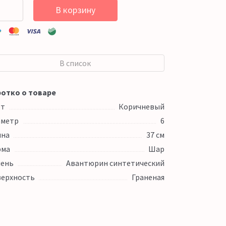
В корзину
В список
отко о товаре
ет
Коричневый
аметр
6
ина
37 см
рма
Шар
ень
Авантюрин синтетический
ерхность
Граненая