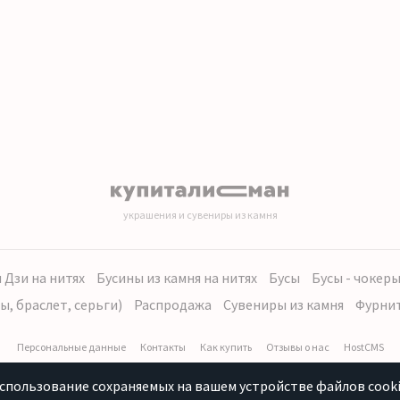
украшения и сувениры из камня
 Дзи на нитях
Бусины из камня на нитях
Бусы
Бусы - чокер
ы, браслет, серьги)
Распродажа
Сувениры из камня
Фурни
Персональные данные
Контакты
Как купить
Отзывы о нас
HostCMS
использование сохраняемых на вашем устройстве файлов cooki