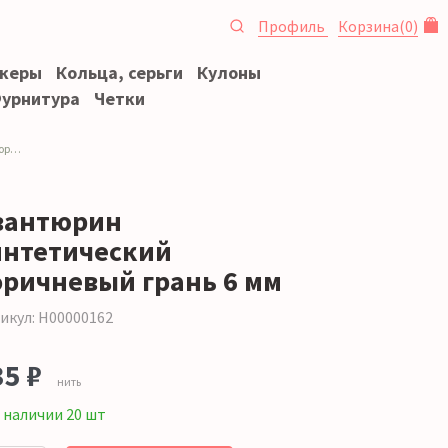
Профиль
Корзина
(
0
)
океры
Кольца, серьги
Кулоны
урнитура
Четки
вый
вантюрин
интетический
оричневый грань 6 мм
икул: Н00000162
35 ₽
нить
 наличии 20 шт