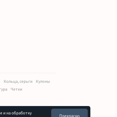
ы
Кольца, серьги
Кулоны
тура
Четки
e и на обработку
Прекрасно