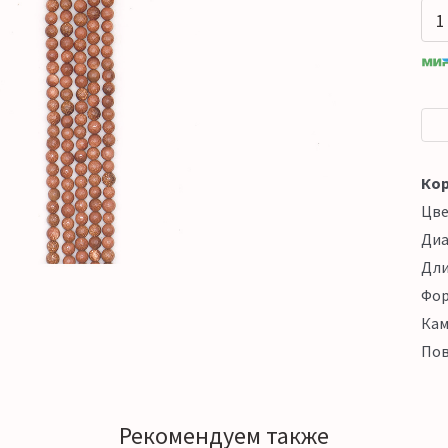
Кор
Цв
Ди
Дл
Фо
Кам
Пов
Рекомендуем также