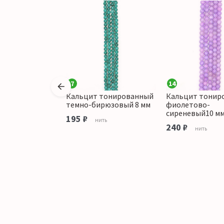
7
14
Кальцит тонированный
Кальцит тонир
ированный
темно-бирюзовый 8 мм
фиолетово-
с розовым 8 мм
сиреневый10 м
195 ₽
нить
240 ₽
ить
нить