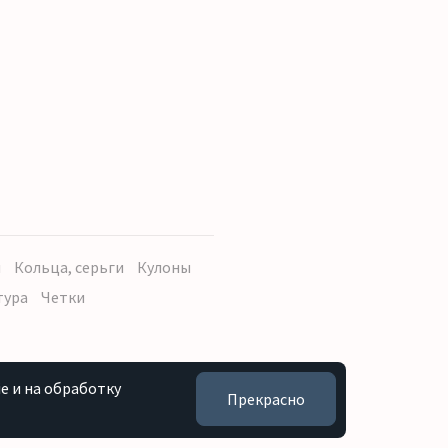
ы
Кольца, серьги
Кулоны
тура
Четки
e и на обработку
Прекрасно