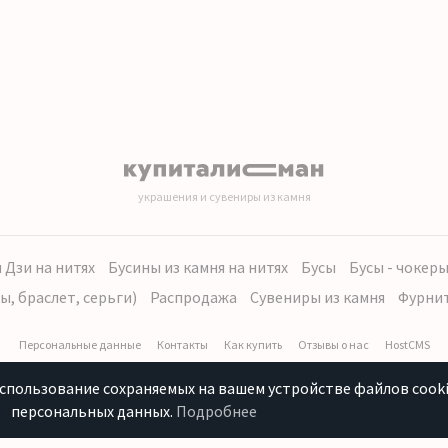
украшения и сувениры из камня
 Дзи на нитях
Бусины из камня на нитях
Бусы
Бусы - чокер
ы, браслет, серьги)
Распродажа
Сувениры из камня
Фурни
Персональные данные
Контакты
Как купить
Отзывы о нас
HostCMS
использование сохраняемых на вашем устройстве файлов cooki
персональных данных.
Подробнее