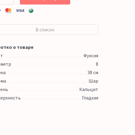
В список
отко о товаре
ет
Фуксия
аметр
8
ина
38 см
рма
Шар
ень
Кальцит
ерхность
Гладкая