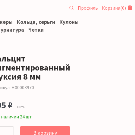
Профиль
Корзина
(
0
)
океры
Кольца, серьги
Кулоны
урнитура
Четки
альцит
игментированный
уксия 8 мм
икул: Н00003970
95 ₽
нить
 наличии 24 шт
В корзину