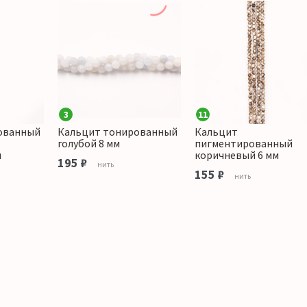
3
11
ованный
Кальцит тонированный
Кальцит
голубой 8 мм
пигментированный
м
коричневый 6 мм
195 ₽
нить
155 ₽
нить