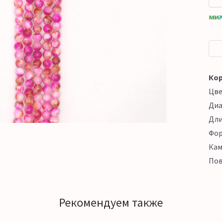
Кор
Цв
Ди
Дл
Фо
Кам
Пов
Рекомендуем также