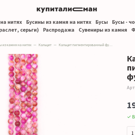
 на нитях
Бусины из камня на нитях
Бусы
Бусы - ч
раслет, серьги)
Распродажа
Сувениры из камня
Ф
ы из камня на нитях
Кальцит
Кальцит пигментированный фуксия 8 мм
К
п
ф
Арт
1
✓ В