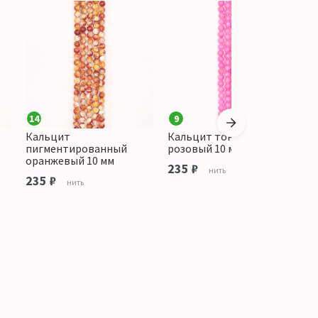
14
9
Кальцит
Кальцит тонированный
К
пигментированный
розовый 10 мм
о
оранжевый 10 мм
235 ₽
1
нить
235 ₽
нить