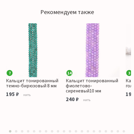
Рекомендуем также
7
14
3
Кальцит тонированный
Кальцит тонированный
Кал
темно-бирюзовый 8 мм
фиолетово-
гол
сиреневый10 мм
195 ₽
195
нить
240 ₽
нить