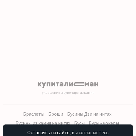
1
2
3
4
5
6
7
8
9
10
11
12
13
14
15
16
17
18
19
20
украшения и сувениры из камня
Браслеты
Броши
Бусины Дзи на нитях
Бусины из камня на нитях
Бусы
Бусы - чокеры
Кольца, серьги
Кулоны
Наборы (бусы, браслет, серьги)
Оставаясь на сайте, вы соглашаетесь